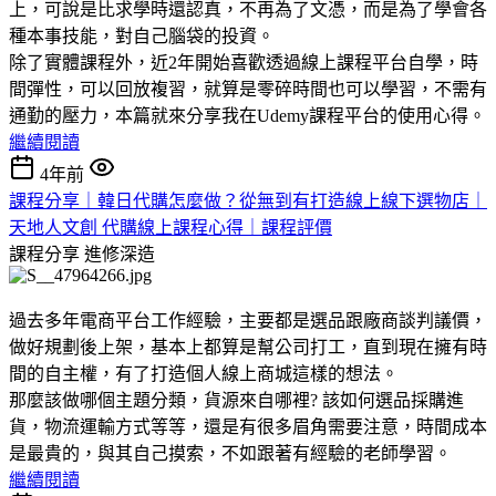
上，可說是比求學時還認真，不再為了文憑，而是為了學會各
種本事技能，對自己腦袋的投資。
除了實體課程外，近2年開始喜歡透過線上課程平台自學，時
間彈性，可以回放複習，就算是零碎時間也可以學習，不需有
通勤的壓力，本篇就來分享我在Udemy課程平台的使用心得。
繼續閱讀
4年前
課程分享｜韓日代購怎麼做？從無到有打造線上線下選物店｜
天地人文創 代購線上課程心得｜課程評價
課程分享
進修深造
過去多年電商平台工作經驗，主要都是選品跟廠商談判議價，
做好規劃後上架，基本上都算是幫公司打工，直到現在擁有時
間的自主權，有了打造個人線上商城這樣的想法。
那麼該做哪個主題分類，貨源來自哪裡? 該如何選品採購進
貨，物流運輸方式等等，還是有很多眉角需要注意，時間成本
是最貴的，與其自己摸索，不如跟著有經驗的老師學習。
繼續閱讀