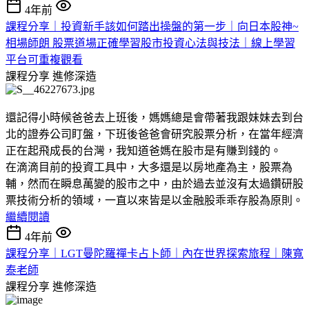
4年前
課程分享｜投資新手該如何踏出操盤的第一步｜向日本股神~
相場師朗 股票道場正確學習股市投資心法與技法｜線上學習
平台可重複觀看
課程分享
進修深造
還記得小時候爸爸去上班後，媽媽總是會帶著我跟妹妹去到台
北的證券公司盯盤，下班後爸爸會研究股票分析，在當年經濟
正在起飛成長的台灣，我知道爸媽在股市是有賺到錢的。
在滴滴目前的投資工具中，大多還是以房地產為主，股票為
輔，然而在瞬息萬變的股市之中，由於過去並沒有太過鑽研股
票技術分析的領域，一直以來皆是以金融股乖乖存股為原則。
繼續閱讀
4年前
課程分享｜LGT曼陀羅禪卡占卜師｜內在世界探索旅程｜陳寬
泰老師
課程分享
進修深造