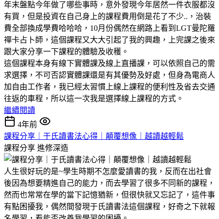
年末盤點今年做了哪些事時，意外發現今年居然一件衣服都沒
有買，但是投資在自己身上的課程費用倒是花了不少..，治裝
費全部換成學費哈哈哈，10月份偶然在網路上看到LGT曼陀羅
禪卡占卜師，這個課程又大大引起了我的興趣，上完課之後來
跟大家分享一下課程的體驗及收穫。
這個課程本身有線下實體課及線上直播課，可以依照自己的需
求選擇，不可否認實體課還是有其優勢及好處，但身為電商人
加自由工作者，我已經太習慣上線上課程的便利性及省去交通
往返的車程，所以這一次我是選擇線上課程的方式。
繼續閱讀
4年前
課程分享｜于氏讀書法心得｜顛覆想像｜越讀越輕鬆
課程分享
進修深造
人生很好玩的是~學生時期不怎麼愛讀書的我，反而在出社會
後因為想要精進自己的能力，而去學習了很多不同新的課程，
然而也常常在學的當下記憶猶新，但很快就又忘記了，這件事
有點困擾我，偶然間發現于氏讀書法這個課程，好奇之下就報
名學習，看能否改善我學習的困擾。