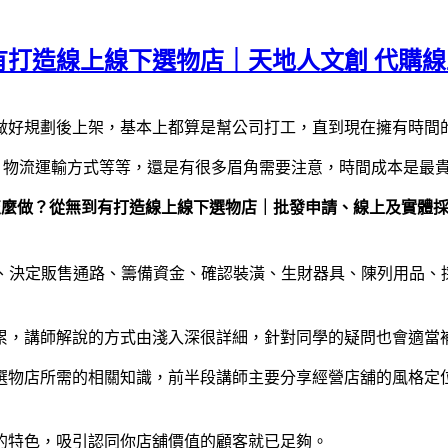
有打造線上線下選物店｜天地人文創 代購
做好規劃後上架，基本上都算是幫公司打工，直到現在擁有時間
貨，物流運輸方式等等，還是有很多眉角需要注意，時間成本是最
怎麼做？從無到有打造線上線下選物店｜批發申請、線上及實體
位、決定販售通路、籌備資金、確認裝潢、生財器具、陳列用品、
累，講師解說的方式由淺入深很詳細，針對同學的疑問也會適當
選物店所需的相關知識，前半段講師主要分享經營店舖的風格定
的特色，吸引認同你店舖價值的顧客就已足夠。