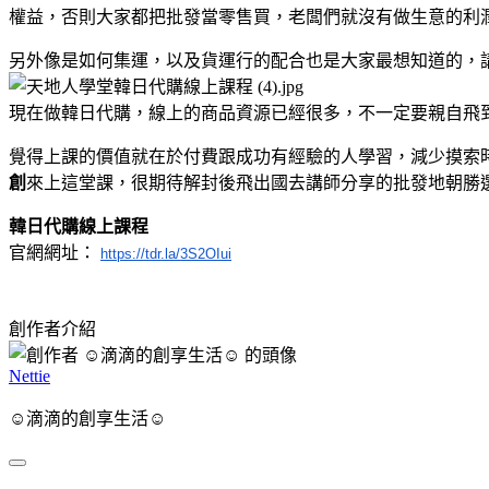
權益，否則大家都把批發當零售買，老闆們就沒有做生意的利
另外像是如何集運，以及貨運行的配合也是大家最想知道的，
現在做韓日代購，線上的商品資源已經很多，不一定要親自飛
覺得上課的價值就在於付費跟成功有經驗的人學習，減少摸索
創
來上這堂課，很期待解封後飛出國去講師分享的批發地朝勝選
韓日代購線上課程
官網網址：
https://tdr.la/3S2OIui
創作者介紹
Nettie
☺︎滴滴的創享生活☺︎