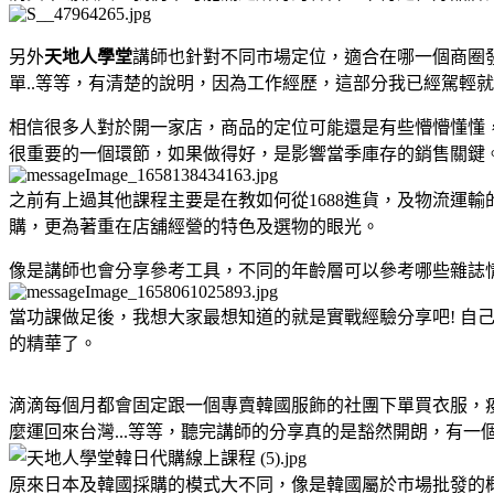
另外
天地人學堂
講師也針對不同市場定位，適合在哪一個商圈
單..等等，有清楚的說明，因為工作經歷，這部分我已經駕輕
相信很多人對於開一家店，商品的定位可能還是有些懵懵懂懂
很重要的一個環節，如果做得好，是影響當季庫存的銷售關鍵
之前有上過其他課程主要是在教如何從1688進貨，及物流運輸
購，更為著重在店舖經營的特色及選物的眼光。
像是講師也會分享參考工具，不同的年齡層可以參考哪些雜誌
當功課做足後，我想大家最想知道的就是實戰經驗分享吧! 自
的精華了。
滴滴每個月都會固定跟一個專賣韓國服飾的社團下單買衣服，
麼運回來台灣...等等，聽完講師的分享真的是豁然開朗，有一
原來日本及韓國採購的模式大不同，像是韓國屬於市場批發的