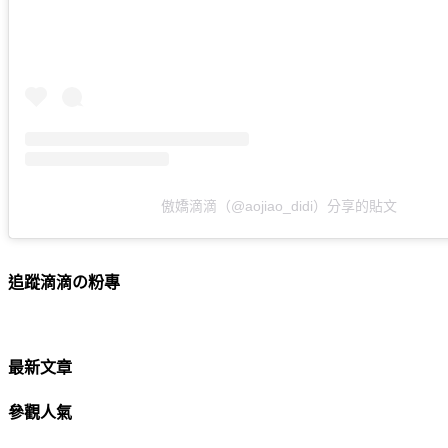
傲嬌滴滴（@aojiao_didi）分享的貼文
追蹤滴滴の粉專
最新文章
參觀人氣