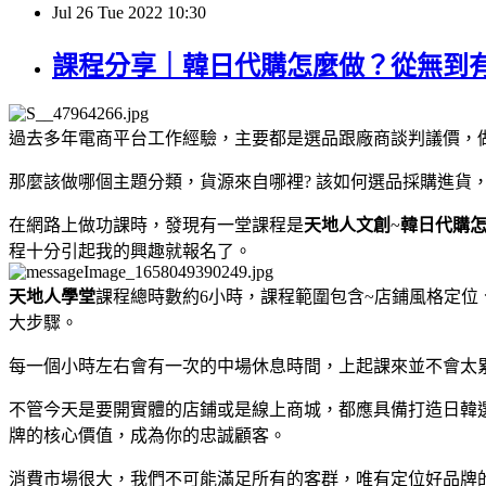
Jul
26
Tue
2022
10:30
課程分享｜韓日代購怎麼做？從無到
過去多年電商平台工作經驗，主要都是選品跟廠商談判議價，
那麼該做哪個主題分類，貨源來自哪裡? 該如何選品採購進
在網路上做功課時，發現有一堂課程是
天地人文創
~
韓日代購
程十分引起我的興趣就報名了。
天地人學堂
課程總時數約6小時，課程範圍包含~店鋪風格定
大步驟。
每一個小時左右會有一次的中場休息時間，上起課來並不會太
不管今天是要開實體的店鋪或是線上商城，都應具備打造日韓
牌的核心價值，成為你的忠誠顧客。
消費市場很大，我們不可能滿足所有的客群，唯有定位好品牌