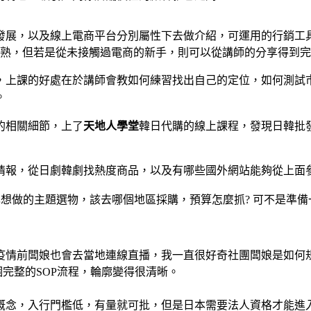
發展，以及線上電商平台分別屬性下去做介紹，可運用的行銷工具
就熟，但若是從未接觸過電商的新手，則可以從講師的分享得到
，上課的好處在於講師會教如何練習找出自己的定位，如何測試
。
的相關細節，上了
天地人學堂
韓日代購的線上課程，發現日韓批發
情報，從日劇韓劇找熱度商品，以及有哪些國外網站能夠從上面
己想做的主題選物，該去哪個地區採購，預算怎麼抓? 可不是準
疫情前闆娘也會去當地連線直播，我一直很好奇社團闆娘是如何
個完整的SOP流程，輪廓變得很清晰。
概念，入行門檻低，有量就可批，但是日本需要法人資格才能進