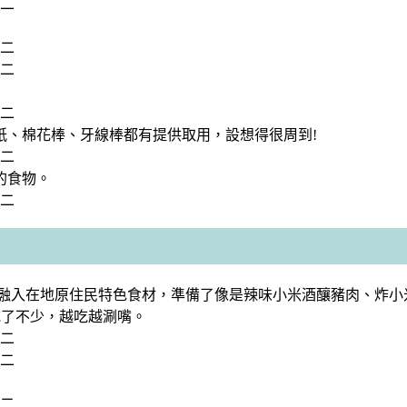
紙、棉花棒、牙線棒都有提供取用，設想得很周到!
的食物。
餐，融入在地原住民特色食材，準備了像是辣味小米酒釀豬肉、炸
吃了不少，越吃越涮嘴。