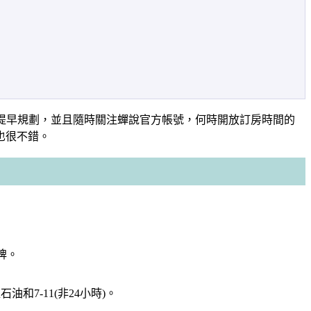
要提早規劃，並且隨時關注蟬說官方帳號，何時開放訂房時間的
也很不錯。
牌。
和7-11(非24小時)。