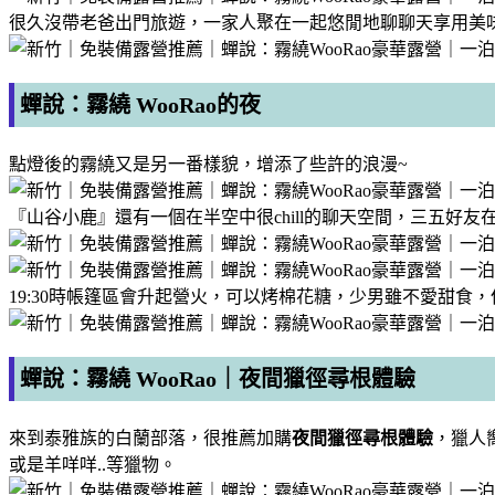
很久沒帶老爸出門旅遊，一家人聚在一起悠閒地聊聊天享用美
蟬說：霧繞 WooRao的夜
點燈後的霧繞又是另一番樣貌，增添了些許的浪漫~
『山谷小鹿』還有一個在半空中很chill的聊天空間，三五好
19:30時帳篷區會升起營火，可以烤棉花糖，少男雖不愛甜食
蟬說：霧繞 WooRao｜夜間獵徑尋根體驗
來到泰雅族的白蘭部落，很推薦加購
夜間獵徑尋根體驗
，獵人
或是羊咩咩..等獵物。