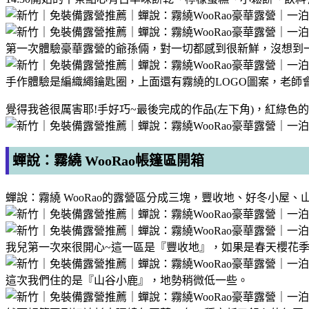
第一次體驗豪華露營的爺孫倆，對一切都感到很新鮮，沒想到一
手作體驗是編織繩鑰匙圈，上面還有霧繞的LOGO圖案，老師
覺得我爸很厲害耶!手好巧~最後完成的作品(左下角)，紅綠色
蟬說：霧繞 WooRao帳篷區開箱
蟬說：霧繞 WooRao的露營區分成三塊，豐收地、好冬小屋
我兒第一次來很開心~這一區是『豐收地』，如果是春天櫻花季
這次我們住的是『山谷小鹿』，地勢稍微低一些。