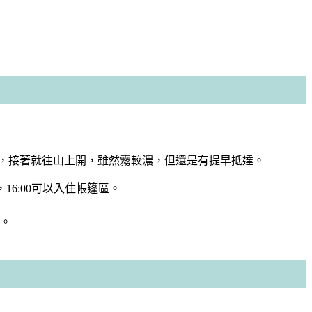
家，接著就往山上開，雖然霧較濃，但還是有提早抵達。
16:00可以入住帳篷區。
宴。
。