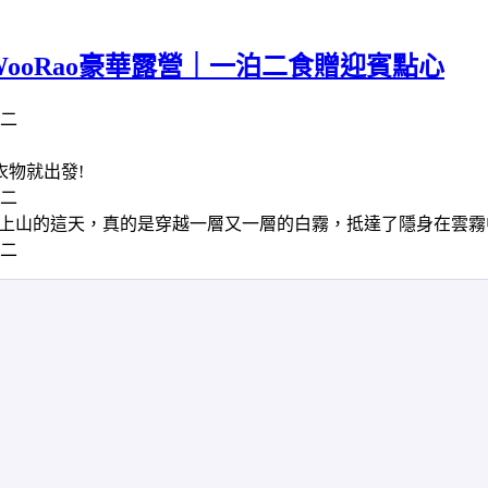
ooRao豪華露營｜一泊二食贈迎賓點心
物就出發!
上山的這天，真的是穿越一層又一層的白霧，抵達了隱身在雲霧