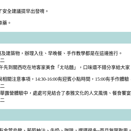
為了安全建議提早出發唷。
車藥。
車場及建築物，辦理入住、早晚餐、手作教學都是在這邊進行。
，中午先到關西吃在地客家美食「ㄤ咕麵」，口味還不錯分享給大
事項，14:30-16:00有迎賓小點時間，15:00有手作體驗，
食豪華露營體驗中，處處可見結合了泰雅文化的人文風情、餐食饗
料有金萱烏龍、葡萄柚汁、牛奶、咖啡，選擇很多~而且無限取用