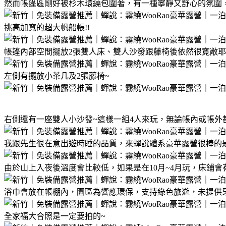
然而帳篷區剛好被杉木環繞包圍著，有一種寧靜又舒心的氛圍，
挑高加寬的超大帆船帳!!
帳篷內部空間擺放2張雙人床、雙人沙發跟藤椅後依然很寬敞耶!
左側有擺放小茶几及2張藤椅~
右側還有一座雙人小沙發~這樣一組4人來玩，無論帳內或帳外
我跟先生很在意出遊時睡的品質，來蟬說體系豪華露營很棒的
由於山上入夜後溫度會比較低，如果是在10月~4月玩，床鋪
浴巾會放在帳棚內，園區為響應環保，支持綠色旅遊，未提供
全家福大合照是一定要拍的~