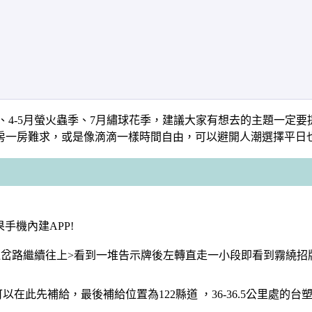
季、4-5月螢火蟲季、7月繡球花季，建議大家有想去的主題一定
房一房難求，或是像滴滴一樣時間自由，可以避開人潮選擇平日
手機內建APP!
處右邊岔路繼續往上>看到一堆告示牌後左轉直走一小段即看到霧繞招
先補給，最後補給位置為122縣道 ，36-36.5公里處的台塑石油