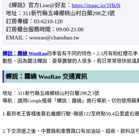
《蟬說》官方Line@好友：
https://maac.io/1Hk9i
地址：311新竹縣五峰鄉桃山村白蘭298之3號
訂房專線：03-6210-120
訂房櫃台服務時間：09:00-21:00
EMAIL：woorao@chanshuo.tw
蟬說：霧繞 WooRao
四季皆有不同的特色，2-3月有粉紅櫻花
動態，因為關注蟬說：豪華露營的人很多，假日常常很快就滿
蟬說：霧繞 WooRao 交通資訊
地址：311新竹縣五峰鄉桃山村白蘭298之3號
導航：請用Google搜尋「蟬說：霧繞」進行導航，切勿使用蘋果
1.看到老王客棧後靠右繼續行駛>縣道122至終點50.4公里
2.下交流道之後，中豐路和東豐路口有加油站、超商、飲料店可以在此