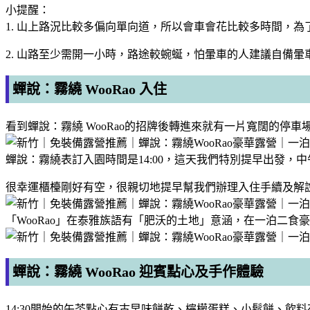
小提醒：
1. 山上路況比較多偏向單向道，所以會車會花比較多時間，
2. 山路至少需開一小時，路途較蜿蜒，怕暈車的人建議自備暈
蟬說：霧繞 WooRao 入住
看到蟬說：霧繞 WooRao的招牌後轉進來就有一片寬闊的停
蟬說：霧繞表訂入園時間是14:00，這天我們特別提早出發
很幸運櫃檯剛好有空，很親切地提早幫我們辦理入住手續及解說相關注意
「WooRao」在泰雅族語有「肥沃的土地」意涵，在一泊二
蟬說：霧繞 WooRao 迎賓點心及手作體驗
14:30開始的午茶點心有古早味餅乾、檸檬蛋糕、小鬆餅、飲