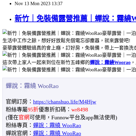
Nov
13
Mon
2023
13:37
新竹｜免裝備露營推薦｜蟬說：霧繞W
生活中工作之餘，想好好放鬆充個電忘卻塵囂，就來露營吧!
豪華露營體驗過真的會上癮，訂好房，免裝備，帶上一套換洗衣
這次帶上家人一起來到位在新竹五峰鄉的
蟬說：霧繞Woorao
，
蟬說：霧繞 WooRao
官網訂房：
https://chanshuo.life/M4Hjw
粉絲專屬
95折
優惠折扣碼：
wr8498
(僅在
官網
可使用，Funnow平台及app無法使用)
粉絲專頁：
蟬說：霧繞 WooRao
蟬說官網：
蟬說：霧繞 WooRao