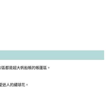
外2區都是超大帆船帳的帳篷區。
愛迷人的繡球花。