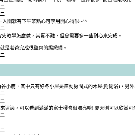
入園就有下午茶點心可享用開心得很~^^
會先教學怎麼做，其實不難，但會需要多一些耐心來完成。
的就是老爸完成很整齊的編織繩。
、山谷小鹿，其中只有好冬小屋是連動房間式的木屋(附衛浴)，另
來這邊，可以看到滿滿的富士櫻會很漂亮唷! 夏天則可以欣賞可