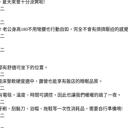
夏天來會十分涼爽呢!
 老公身高180不用彎腰也行動自如，完全不會有擠擠壓迫的感
都有舒適可坐下的位置。
是床墊軟硬度適中，露營也能享有飯店的睡眠品質。
會有電毯，溫度、時間可調控，因此也讓我們暖暖的過了一夜。
牙刷、刮鬍刀、浴帽、拖鞋等一次性消耗品，需要自行準備唷!