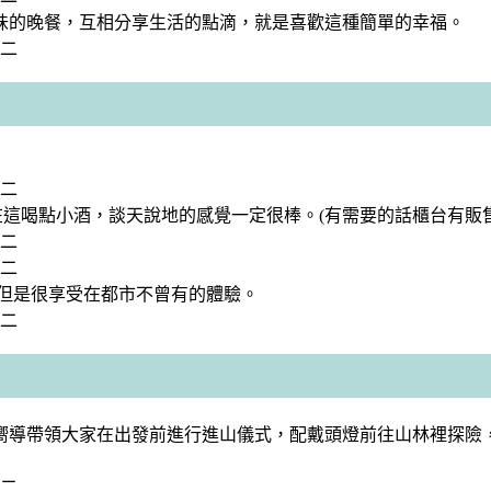
味的晚餐，互相分享生活的點滴，就是喜歡這種簡單的幸福。
友在這喝點小酒，談天說地的感覺一定很棒。(有需要的話櫃台有販
，但是很享受在都市不曾有的體驗。
嚮導帶領大家在出發前進行進山儀式，配戴頭燈前往山林裡探險