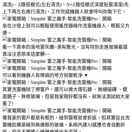
清洗)、Z路徑模式(左右清洗)、N+Z路徑模式深度貼窗清潔(先
上下再左右進行清洗)，工作完成機器人就會呼叫你取下它。
坐在沙發上就可以輕鬆使用遙控器操作洗窗機器人，輕鬆又方
便。
看一下原本的落地窗灰塵~滴有散光，沒有特別走進玻璃看還
真沒注意原來這麼髒><
可以看到機器人有擦過的地方就變乾淨 ▼
其實洗窗機除了擦窗戶，還可以擦大理石牆 、無縫磁磚 、鏡
面鏡子、無框玻璃，但是我家剛好都沒有，就無法測試給大家
看了!
像我家的窗戶都是有框的，碰到窗框就會折返，但其實這台洗
窗機如果是碰到無邊框的玻璃，系統內建AI感應也會自動折
返，完全不需擔心機器會摔出去滾落。