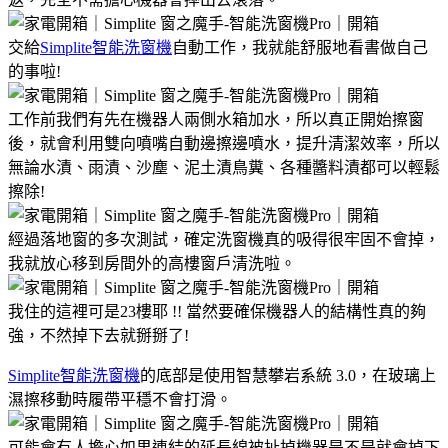
交給
Simplite智能洗窗機
自動工作，我就能舒服地看書做自己
的事啦!
工作前我們有先在機器人兩側水箱加水，所以真正開始擦窗
後，就會利用雙向噴嘴自動邊擦邊噴水，提升清潔效率，所以
無論水漬、雨漬、沙塵、泥土漬鳥糞、各種醬料漬都可以輕鬆
擦除!
經過落地窗的多次測試，確定洗窗機真的吸得很牢固不會掉，
我就放心移到房間外的高樓窗戶清洗啦。
我住的這裡可是23樓耶 !! 當然要確保機器人的結構性真的夠
強，不然掉下去就掰掰了!
Simplite智能洗窗機
的底部是使用智慧攀岩系統 3.0，在玻璃上
濕擦移動時履帶平穩不會打滑。
可能會有人擔心如果連結的延長線被扯掉機器是不是就會掉下