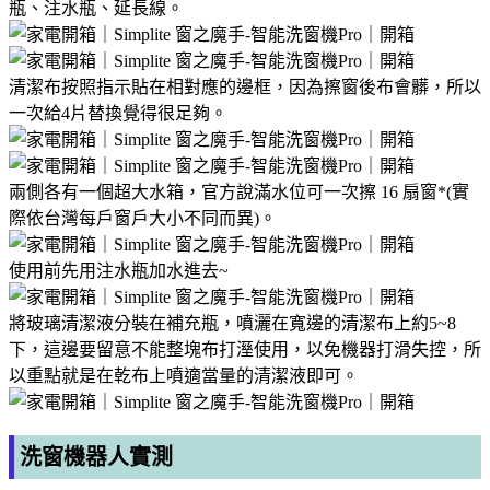
瓶、注水瓶、延長線。
清潔布按照指示貼在相對應的邊框，因為擦窗後布會髒，所以
一次給4片替換覺得很足夠。
兩側各有一個超大水箱，官方說滿水位可一次擦 16 扇窗*(實
際依台灣每戶窗戶大小不同而異)。
使用前先用注水瓶加水進去~
將玻璃清潔液分裝在補充瓶，噴灑在寬邊的清潔布上約5~8
下，這邊要留意不能整塊布打溼使用，以免機器打滑失控，所
以重點就是在乾布上噴適當量的清潔液即可。
洗窗機器人實測