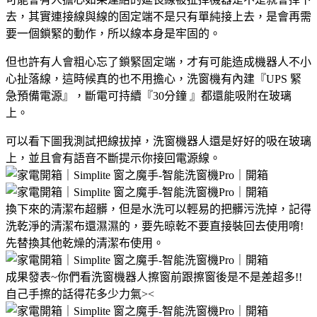
去，其實連接線與線的固定端不是只有單純接上去，是會再需
要一個鎖緊的動作，所以線本身是牢固的。
但也許有人會粗心忘了鎖緊固定端，才有可能造成機器人不小
心扯落線，這時候真的也不用擔心，洗窗機有內建『UPS 緊
急預備電源』，斷電可持續『30分鐘 』都還能吸附在玻璃
上。
可以看下圖我測試把線拔掉，洗窗機器人還是好好的吸在玻璃
上，並且會有語音不斷提示你接回電源線。
換下來的清潔布超髒，但是水洗可以輕易的把髒污洗掉，記得
洗乾淨的清潔布還濕濕的，要先晾乾不要直接裝回去使用唷!
先替換其他乾燥的清潔布使用。
成果發表~你們看洗窗機器人擦窗前跟擦窗後是不是差超多!!
自己手擦的話得花多少力氣><