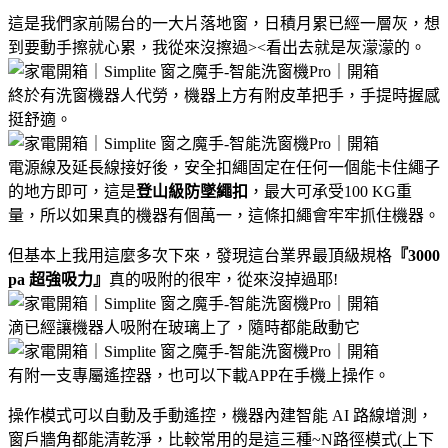
這是我們家前陽台的一大片落地窗，日積月累已經一層灰，想
到要動手擦就心累，我從來沒擦過><看出去就是灰濛濛的。
終於有洗窗機器人代勞，機器上方有附皮革把手，手提時握感
挺舒適。
電源線及延長線接好後，安全扣繩固定在任何一個能卡住繩子
的地方即可，這是
登山級防墜繩扣
，最大可承受100 KG重
量，所以如果真的機器有個萬一，這條扣繩會牢牢抓住機器。
但基本上我用這麼多次下來，發現這台業界最頂級規格
『3000
pa 超強吸力』
真的吸附的很牢，從來沒掉過耶!
滴已經讓機器人吸附在玻璃上了，隨時都能啟動它
有附一支專屬遙控器，也可以下載APP在手機上操作。
操作模式可以自動及手動遙控，機器內建智能 AI 路線增測，
窗戶牆角都能清乾淨，比較常用的是這三種~N路徑模式(上下